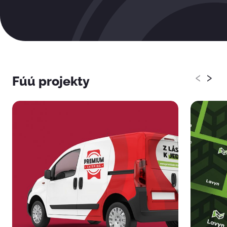
‹
›
Fúú projekty