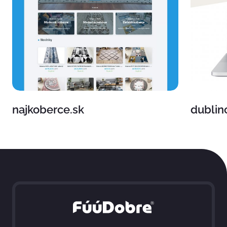
najkoberce.sk
dublin