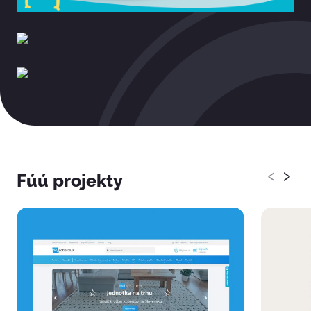
‹
›
Fúú projekty