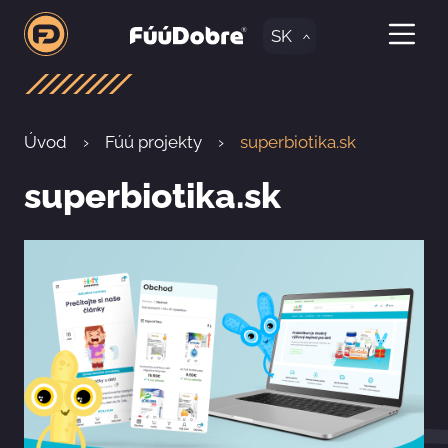
SK
Úvod
Fúú projekty
superbiotika.sk
superbiotika.sk